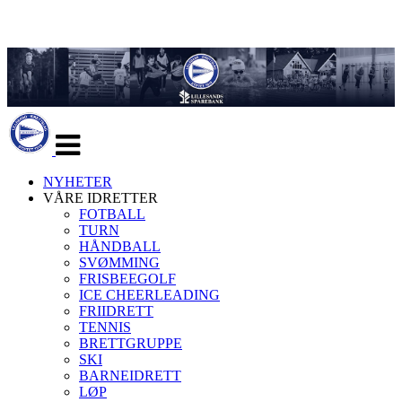
Veksle
navigasjon
NYHETER
VÅRE IDRETTER
FOTBALL
TURN
HÅNDBALL
SVØMMING
FRISBEEGOLF
ICE CHEERLEADING
FRIIDRETT
TENNIS
BRETTGRUPPE
SKI
BARNEIDRETT
LØP