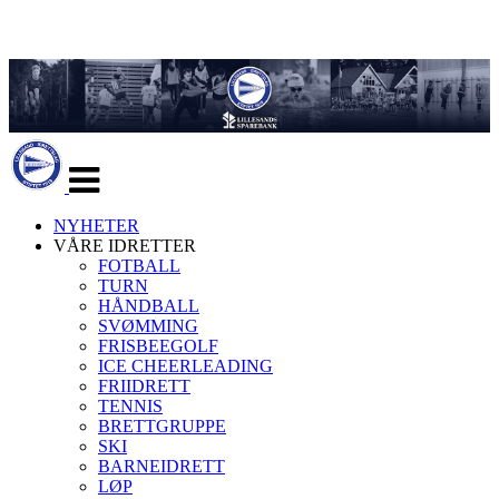
Veksle
navigasjon
NYHETER
VÅRE IDRETTER
FOTBALL
TURN
HÅNDBALL
SVØMMING
FRISBEEGOLF
ICE CHEERLEADING
FRIIDRETT
TENNIS
BRETTGRUPPE
SKI
BARNEIDRETT
LØP