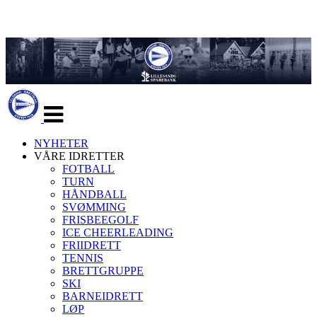
Veksle
navigasjon
NYHETER
VÅRE IDRETTER
FOTBALL
TURN
HÅNDBALL
SVØMMING
FRISBEEGOLF
ICE CHEERLEADING
FRIIDRETT
TENNIS
BRETTGRUPPE
SKI
BARNEIDRETT
LØP