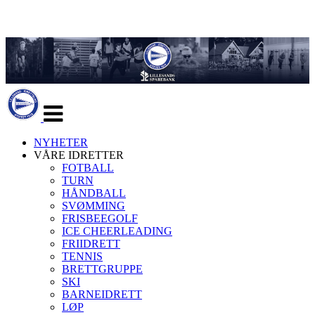
Veksle
navigasjon
NYHETER
VÅRE IDRETTER
FOTBALL
TURN
HÅNDBALL
SVØMMING
FRISBEEGOLF
ICE CHEERLEADING
FRIIDRETT
TENNIS
BRETTGRUPPE
SKI
BARNEIDRETT
LØP