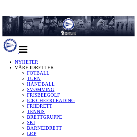
Veksle
navigasjon
NYHETER
VÅRE IDRETTER
FOTBALL
TURN
HÅNDBALL
SVØMMING
FRISBEEGOLF
ICE CHEERLEADING
FRIIDRETT
TENNIS
BRETTGRUPPE
SKI
BARNEIDRETT
LØP