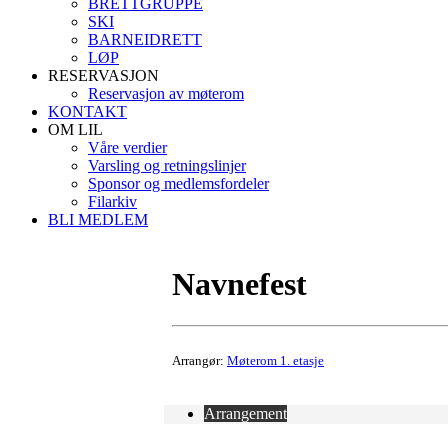
BRETTGRUPPE
SKI
BARNEIDRETT
LØP
RESERVASJON
Reservasjon av møterom
KONTAKT
OM LIL
Våre verdier
Varsling og retningslinjer
Sponsor og medlemsfordeler
Filarkiv
BLI MEDLEM
Navnefest
Arrangør:
Møterom 1. etasje
Arrangement