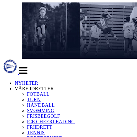
Veksle
navigasjon
NYHETER
VÅRE IDRETTER
FOTBALL
TURN
HÅNDBALL
SVØMMING
FRISBEEGOLF
ICE CHEERLEADING
FRIIDRETT
TENNIS