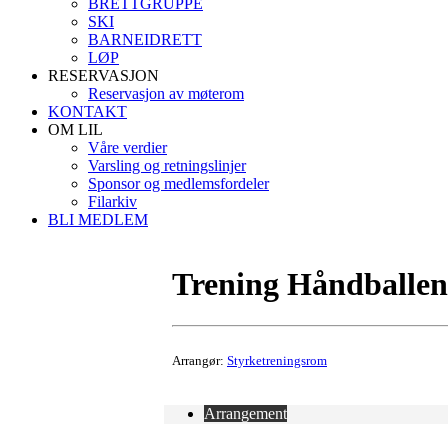
BRETTGRUPPE
SKI
BARNEIDRETT
LØP
RESERVASJON
Reservasjon av møterom
KONTAKT
OM LIL
Våre verdier
Varsling og retningslinjer
Sponsor og medlemsfordeler
Filarkiv
BLI MEDLEM
Trening Håndballen
Arrangør:
Styrketreningsrom
Arrangement