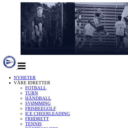
Veksle
navigasjon
NYHETER
VÅRE IDRETTER
FOTBALL
TURN
HÅNDBALL
SVØMMING
FRISBEEGOLF
ICE CHEERLEADING
FRIIDRETT
TENNIS