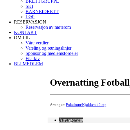
BRETTGRUPPE
SKI
BARNEIDRETT
LØP
RESERVASJON
Reservasjon av møterom
KONTAKT
OM LIL
Våre verdier
Varsling og retningslinjer
Sponsor og medlemsfordeler
Filarkiv
BLI MEDLEM
Overnatting Fotball
Arrangør:
Pokalrom/Kjøkken i 2 etg
Arrangement