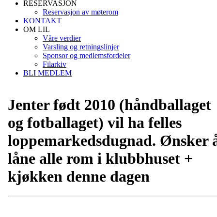
RESERVASJON
Reservasjon av møterom
KONTAKT
OM LIL
Våre verdier
Varsling og retningslinjer
Sponsor og medlemsfordeler
Filarkiv
BLI MEDLEM
Jenter født 2010 (håndballaget
og fotballaget) vil ha felles
loppemarkedsdugnad. Ønsker 
låne alle rom i klubbhuset +
kjøkken denne dagen