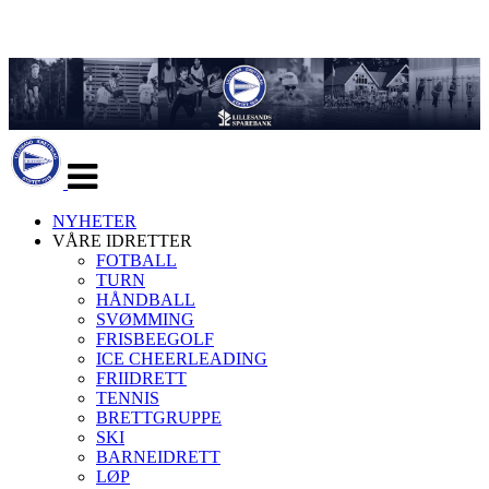
Veksle
navigasjon
NYHETER
VÅRE IDRETTER
FOTBALL
TURN
HÅNDBALL
SVØMMING
FRISBEEGOLF
ICE CHEERLEADING
FRIIDRETT
TENNIS
BRETTGRUPPE
SKI
BARNEIDRETT
LØP