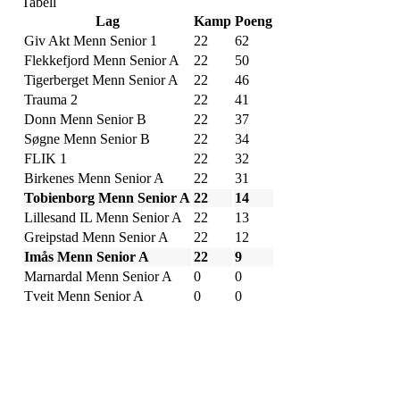
Tabell
Lag
Kamp
Poeng
Giv Akt Menn Senior 1
22
62
Flekkefjord Menn Senior A
22
50
Tigerberget Menn Senior A
22
46
Trauma 2
22
41
Donn Menn Senior B
22
37
Søgne Menn Senior B
22
34
FLIK 1
22
32
Birkenes Menn Senior A
22
31
Tobienborg Menn Senior A
22
14
Lillesand IL Menn Senior A
22
13
Greipstad Menn Senior A
22
12
Imås Menn Senior A
22
9
Marnardal Menn Senior A
0
0
Tveit Menn Senior A
0
0