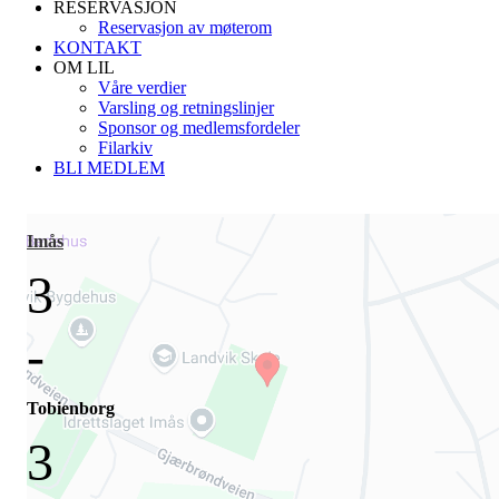
RESERVASJON
Reservasjon av møterom
KONTAKT
OM LIL
Våre verdier
Varsling og retningslinjer
Sponsor og medlemsfordeler
Filarkiv
BLI MEDLEM
Imås
3
-
Tobienborg
3