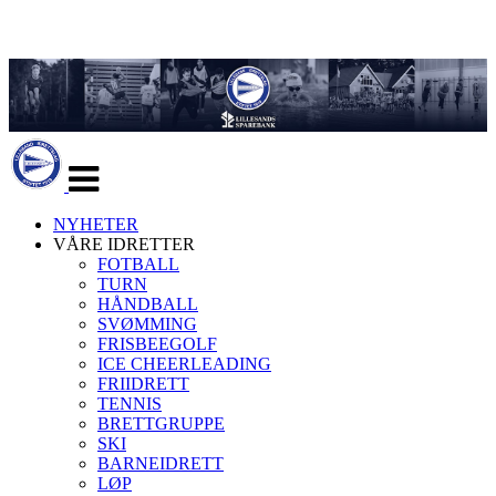
Veksle
navigasjon
NYHETER
VÅRE IDRETTER
FOTBALL
TURN
HÅNDBALL
SVØMMING
FRISBEEGOLF
ICE CHEERLEADING
FRIIDRETT
TENNIS
BRETTGRUPPE
SKI
BARNEIDRETT
LØP