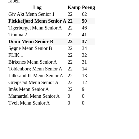
Tabell
Lag
Kamp
Poeng
Giv Akt Menn Senior 1
22
62
Flekkefjord Menn Senior A
22
50
Tigerberget Menn Senior A
22
46
Trauma 2
22
41
Donn Menn Senior B
22
37
Søgne Menn Senior B
22
34
FLIK 1
22
32
Birkenes Menn Senior A
22
31
Tobienborg Menn Senior A
22
14
Lillesand IL Menn Senior A
22
13
Greipstad Menn Senior A
22
12
Imås Menn Senior A
22
9
Marnardal Menn Senior A
0
0
Tveit Menn Senior A
0
0