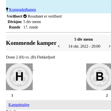
Kongsgårdbanen
Verifisert
Resultatet er verifisert
Divisjon
5 div menn
Runde
17. runde
5 div menn
Kommende kamper
14 okt. 2022 - 20:00
Donn 2 (H) vs. (B) Flekkefjord
-
1
2
Kampdetaljer