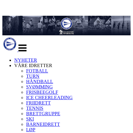
Veksle
navigasjon
NYHETER
VÅRE IDRETTER
FOTBALL
TURN
HÅNDBALL
SVØMMING
FRISBEEGOLF
ICE CHEERLEADING
FRIIDRETT
TENNIS
BRETTGRUPPE
SKI
BARNEIDRETT
LØP