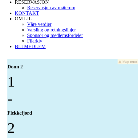
RESERVASJON
Reservasjon av møterom
KONTAKT
OM LIL
Våre verdier
Varsling og retningslinjer
Sponsor og medlemsfordeler
Filarkiv
BLI MEDLEM
Donn 2
1
-
Flekkefjord
2