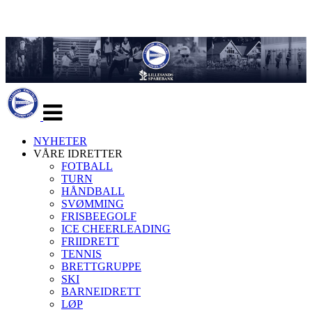
Veksle
navigasjon
NYHETER
VÅRE IDRETTER
FOTBALL
TURN
HÅNDBALL
SVØMMING
FRISBEEGOLF
ICE CHEERLEADING
FRIIDRETT
TENNIS
BRETTGRUPPE
SKI
BARNEIDRETT
LØP