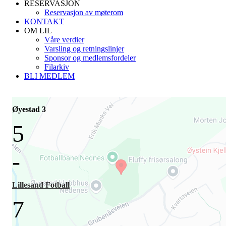
RESERVASJON
Reservasjon av møterom
KONTAKT
OM LIL
Våre verdier
Varsling og retningslinjer
Sponsor og medlemsfordeler
Filarkiv
BLI MEDLEM
Øyestad 3
5
-
Lillesand Fotball
7