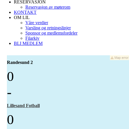
RESERVASJON
Reservasjon av møterom
KONTAKT
OM LIL
Våre verdier
Varsling og retningslinjer
Sponsor og medlemsfordeler
Filarkiv
BLI MEDLEM
Randesund 2
0
-
Lillesand Fotball
0