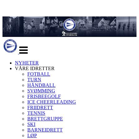
Veksle
navigasjon
NYHETER
VÅRE IDRETTER
FOTBALL
TURN
HÅNDBALL
SVØMMING
FRISBEEGOLF
ICE CHEERLEADING
FRIIDRETT
TENNIS
BRETTGRUPPE
SKI
BARNEIDRETT
LØP