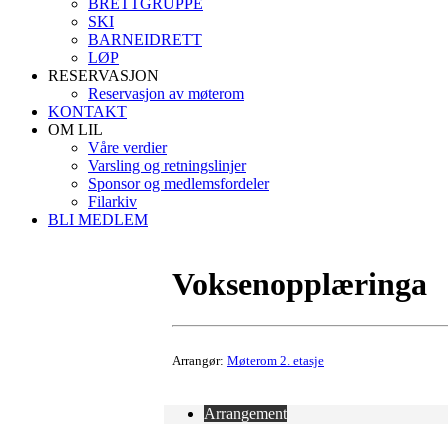
BRETTGRUPPE
SKI
BARNEIDRETT
LØP
RESERVASJON
Reservasjon av møterom
KONTAKT
OM LIL
Våre verdier
Varsling og retningslinjer
Sponsor og medlemsfordeler
Filarkiv
BLI MEDLEM
Voksenopplæringa
Arrangør:
Møterom 2. etasje
Arrangement