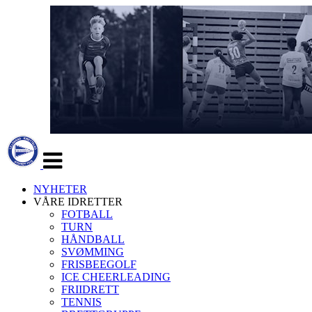
Veksle
navigasjon
NYHETER
VÅRE IDRETTER
FOTBALL
TURN
HÅNDBALL
SVØMMING
FRISBEEGOLF
ICE CHEERLEADING
FRIIDRETT
TENNIS