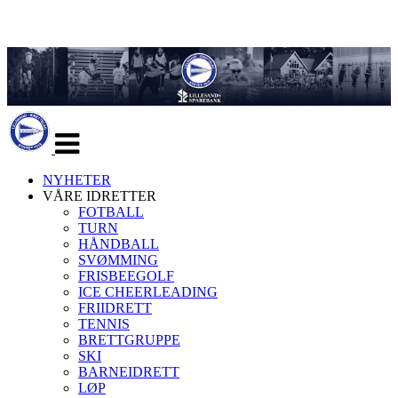
Veksle
navigasjon
NYHETER
VÅRE IDRETTER
FOTBALL
TURN
HÅNDBALL
SVØMMING
FRISBEEGOLF
ICE CHEERLEADING
FRIIDRETT
TENNIS
BRETTGRUPPE
SKI
BARNEIDRETT
LØP