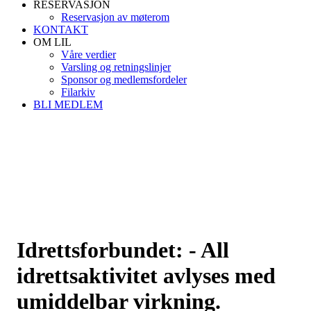
RESERVASJON
Reservasjon av møterom
KONTAKT
OM LIL
Våre verdier
Varsling og retningslinjer
Sponsor og medlemsfordeler
Filarkiv
BLI MEDLEM
Idrettsforbundet: - All
idrettsaktivitet avlyses med
umiddelbar virkning.