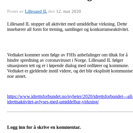
Postet av
Lillesand IL
den
12. mar 2020
Lillesand IL stopper all aktivitet med umiddelbar virkning. Dette
innebærer all form for trening, samlinger og konkurranseaktivitet.
Vedtaket kommer som følge av FHIs anbefalinger om tiltak for å
hindre spredning av coronaviruset i Norge. Lillesand IL følger
situasjonen tett og er i løpende dialog med ordfører og kommune.
Vedtaket er gjeldende inntil videre, og det blir eksplisitt kommunise
noe annet.
https://www.idrettsforbundet.no/nyheter/2020/idrettsforbundet---all
idrettsaktivitet-avlyses-med-umiddelbar-virkning/
Logg inn for å skrive en kommentar.