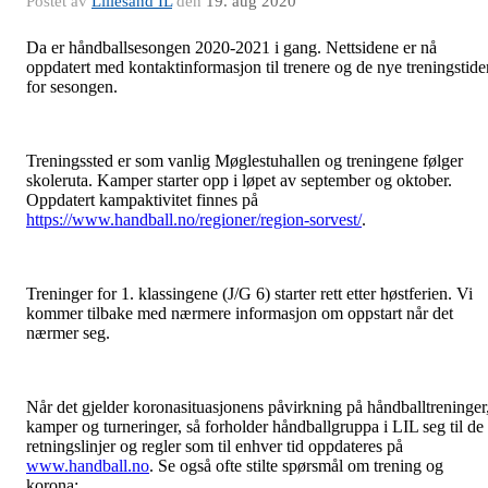
Postet av
Lillesand IL
den
19. aug 2020
Da er håndballsesongen 2020-2021 i gang. Nettsidene er nå
oppdatert med kontaktinformasjon til trenere og de nye treningstide
for sesongen.
Treningssted er som vanlig Møglestuhallen og treningene følger
skoleruta. Kamper starter opp i løpet av september og oktober.
Oppdatert kampaktivitet finnes på
https://www.handball.no/regioner/region-sorvest/
.
Treninger for 1. klassingene (J/G 6) starter rett etter høstferien. Vi
kommer tilbake med nærmere informasjon om oppstart når det
nærmer seg.
Når det gjelder koronasituasjonens påvirkning på håndballtreninger
kamper og turneringer, så forholder håndballgruppa i LIL seg til de
retningslinjer og regler som til enhver tid oppdateres på
www.handball.no
. Se også ofte stilte spørsmål om trening og
korona: