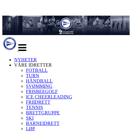
Veksle
navigasjon
NYHETER
VÅRE IDRETTER
FOTBALL
TURN
HÅNDBALL
SVØMMING
FRISBEEGOLF
ICE CHEERLEADING
FRIIDRETT
TENNIS
BRETTGRUPPE
SKI
BARNEIDRETT
LØP