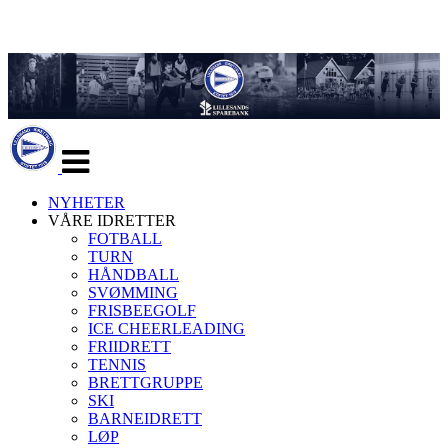
Veksle
navigasjon
NYHETER
VÅRE IDRETTER
FOTBALL
TURN
HÅNDBALL
SVØMMING
FRISBEEGOLF
ICE CHEERLEADING
FRIIDRETT
TENNIS
BRETTGRUPPE
SKI
BARNEIDRETT
LØP