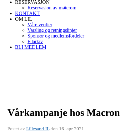
RESERVASJON
Reservasjon av møterom
KONTAKT
OM LIL
Våre verdier
Varsling og retningslinjer
Sponsor og medlemsfordeler
Filarkiv
BLI MEDLEM
Vårkampanje hos Macron
Postet av
Lillesand IL
den
16. apr 2021