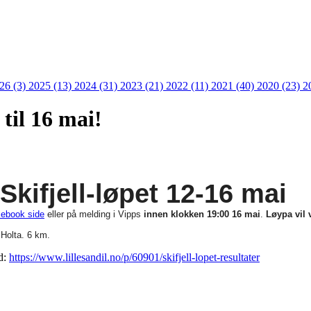
26 (3)
2025 (13)
2024 (31)
2023 (21)
2022 (11)
2021 (40)
2020 (23)
2
 til 16 mai!
Skifjell-løpet 12-16 mai
cebook side
eller på melding i Vipps
innen klokken 19:00 16 mai
.
Løypa vil
 Holta. 6 km.
ld:
https://www.lillesandil.no/p/60901/skifjell-lopet-resultater