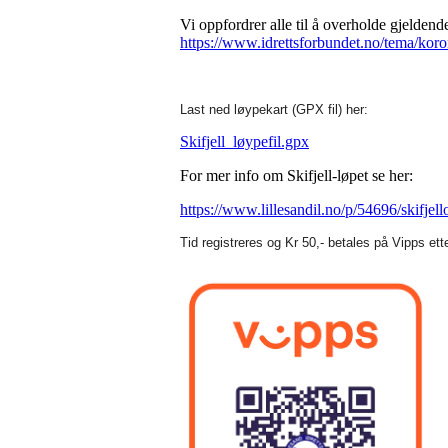
Vi oppfordrer alle til å overholde gjeldende 
https://www.idrettsforbundet.no/tema/korona
Last ned løypekart (GPX fil) her:
Skifjell_løypefil.gpx
For mer info om Skifjell-løpet se her:
https://www.lillesandil.no/p/54696/skifjell
Tid registreres og Kr 50,- betales på Vipps ette