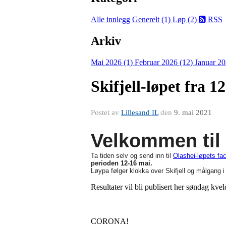
Alle innlegg
Generelt (1)
Løp (2)
RSS
Arkiv
Mai 2026 (1)
Februar 2026 (12)
Januar 20
Skifjell-løpet fra 12
Postet av
Lillesand IL
den
9. mai 2021
Velkommen til 
Ta tiden selv og send inn til
Olashei-løpets fa
perioden 12-16 mai.
Løypa følger klokka over Skifjell og målgang i
Resultater vil bli publisert her søndag kve
CORONA!