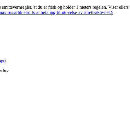
smittevernregler, at du er frisk og holder 1 meters regelen. Viser ellers t
virus/artikler/nifs-anbefaling-til-utovelse-av-idrettsaktivitet2/
opet
r løp: