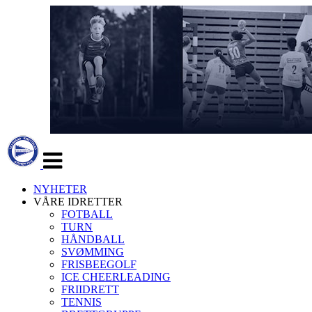
Veksle
navigasjon
NYHETER
VÅRE IDRETTER
FOTBALL
TURN
HÅNDBALL
SVØMMING
FRISBEEGOLF
ICE CHEERLEADING
FRIIDRETT
TENNIS