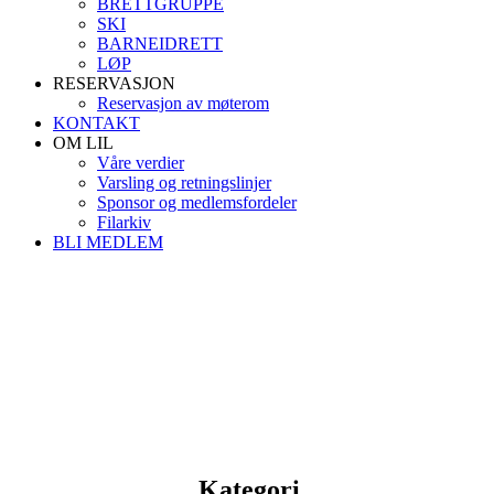
BRETTGRUPPE
SKI
BARNEIDRETT
LØP
RESERVASJON
Reservasjon av møterom
KONTAKT
OM LIL
Våre verdier
Varsling og retningslinjer
Sponsor og medlemsfordeler
Filarkiv
BLI MEDLEM
Kategori