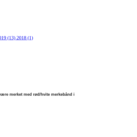
019 (13)
2018 (1)
 være merket med rød/hvite merkebånd i