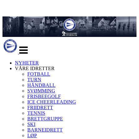
Veksle
navigasjon
NYHETER
VÅRE IDRETTER
FOTBALL
TURN
HÅNDBALL
SVØMMING
FRISBEEGOLF
ICE CHEERLEADING
FRIIDRETT
TENNIS
BRETTGRUPPE
SKI
BARNEIDRETT
LØP