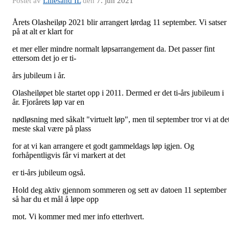
Postet av
Lillesand IL
den
7. jun 2021
Årets Olasheiløp 2021 blir arrangert lørdag 11 september. Vi satser
på at alt er klart for
et mer eller mindre normalt løpsarrangement da. Det passer fint
ettersom det jo er ti-
års jubileum i år.
Olasheiløpet ble startet opp i 2011. Dermed er det ti-års jubileum i
år. Fjorårets løp var en
nødløsning med såkalt "virtuelt løp", men til september tror vi at de
meste skal være på plass
for at vi kan arrangere et godt gammeldags løp igjen. Og
forhåpentligvis får vi markert at det
er ti-års jubileum også.
Hold deg aktiv gjennom sommeren og sett av datoen 11 september
så har du et mål å løpe opp
mot. Vi kommer med mer info etterhvert.