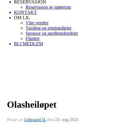
RESERVASJON
Reservasjon av møterom
KONTAKT
OM LIL
Våre verdier
Varsling og retningslinjer
Sponsor og medlemsfordeler
Filarkiv
BLI MEDLEM
Olasheiløpet
Postet av
Lillesand IL
den
23. aug 2021