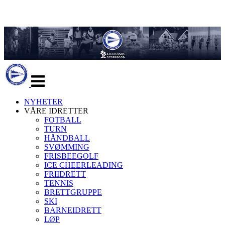
Veksle
navigasjon
NYHETER
VÅRE IDRETTER
FOTBALL
TURN
HÅNDBALL
SVØMMING
FRISBEEGOLF
ICE CHEERLEADING
FRIIDRETT
TENNIS
BRETTGRUPPE
SKI
BARNEIDRETT
LØP