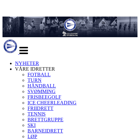
Veksle
navigasjon
NYHETER
VÅRE IDRETTER
FOTBALL
TURN
HÅNDBALL
SVØMMING
FRISBEEGOLF
ICE CHEERLEADING
FRIIDRETT
TENNIS
BRETTGRUPPE
SKI
BARNEIDRETT
LØP