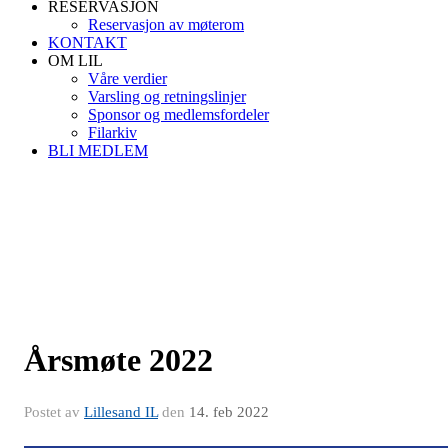
RESERVASJON
Reservasjon av møterom
KONTAKT
OM LIL
Våre verdier
Varsling og retningslinjer
Sponsor og medlemsfordeler
Filarkiv
BLI MEDLEM
Årsmøte 2022
Postet av
Lillesand IL
den
14. feb 2022