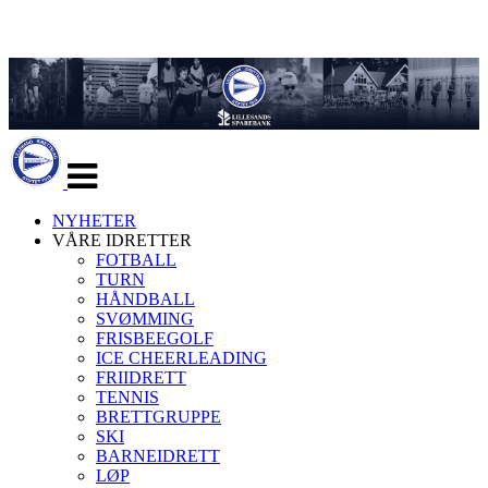
Veksle
navigasjon
NYHETER
VÅRE IDRETTER
FOTBALL
TURN
HÅNDBALL
SVØMMING
FRISBEEGOLF
ICE CHEERLEADING
FRIIDRETT
TENNIS
BRETTGRUPPE
SKI
BARNEIDRETT
LØP