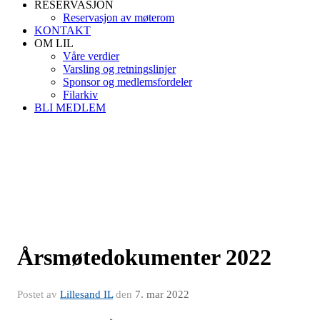
RESERVASJON
Reservasjon av møterom
KONTAKT
OM LIL
Våre verdier
Varsling og retningslinjer
Sponsor og medlemsfordeler
Filarkiv
BLI MEDLEM
Årsmøtedokumenter 2022
Postet av
Lillesand IL
den
7. mar 2022