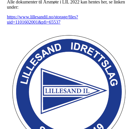
Alle dokumenter til Årsmøte i LIL 2022 kan hentes her, se linken
under:
https://www.lillesandil.no/storage/files?
uid=1101602001&pfi=65537