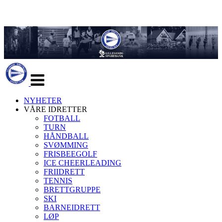
Veksle
navigasjon
NYHETER
VÅRE IDRETTER
FOTBALL
TURN
HÅNDBALL
SVØMMING
FRISBEEGOLF
ICE CHEERLEADING
FRIIDRETT
TENNIS
BRETTGRUPPE
SKI
BARNEIDRETT
LØP