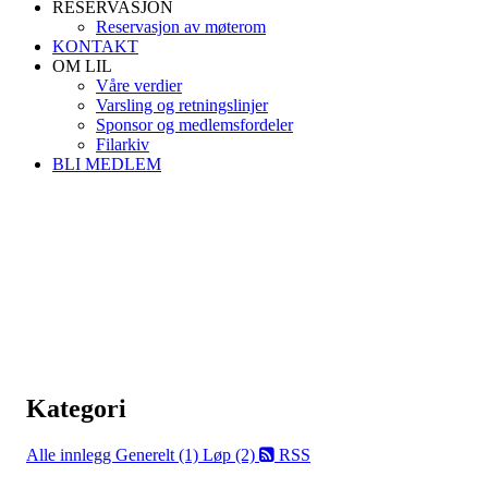
RESERVASJON
Reservasjon av møterom
KONTAKT
OM LIL
Våre verdier
Varsling og retningslinjer
Sponsor og medlemsfordeler
Filarkiv
BLI MEDLEM
Kategori
Alle innlegg
Generelt (1)
Løp (2)
RSS