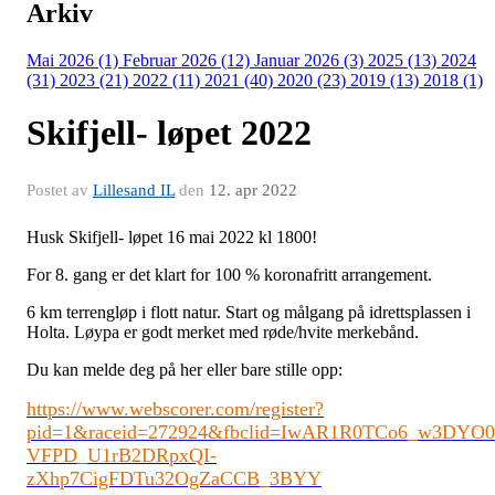
Arkiv
Mai 2026 (1)
Februar 2026 (12)
Januar 2026 (3)
2025 (13)
2024
(31)
2023 (21)
2022 (11)
2021 (40)
2020 (23)
2019 (13)
2018 (1)
Skifjell- løpet 2022
Postet av
Lillesand IL
den
12. apr 2022
Husk Skifjell- løpet 16 mai 2022 kl 1800!
For 8. gang er det klart for 100 % koronafritt arrangement.
6 km terrengløp i flott natur. Start og målgang på idrettsplassen i
Holta. Løypa er godt merket med røde/hvite merkebånd.
Du kan melde deg på her eller bare stille opp:
https://www.webscorer.com/register?
pid=1&raceid=272924&fbclid=IwAR1R0TCo6_w3DYO0
VFPD_U1rB2DRpxQI-
zXhp7CigFDTu32OgZaCCB_3BYY