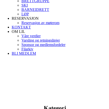
BRETTGRUPPE
SKI
BARNEIDRETT
LØP
RESERVASJON
Reservasjon av møterom
KONTAKT
OM LIL
Våre verdier
Varsling og retningslinjer
Sponsor og medlemsfordeler
Filarkiv
BLI MEDLEM
Kategori