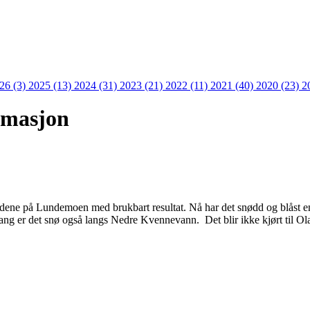
26 (3)
2025 (13)
2024 (31)
2023 (21)
2022 (11)
2021 (40)
2020 (23)
2
rmasjon
ordene på Lundemoen med brukbart resultat. Nå har det snødd og blåst en 
 gang er det snø også langs Nedre Kvennevann. Det blir ikke kjørt til Ol