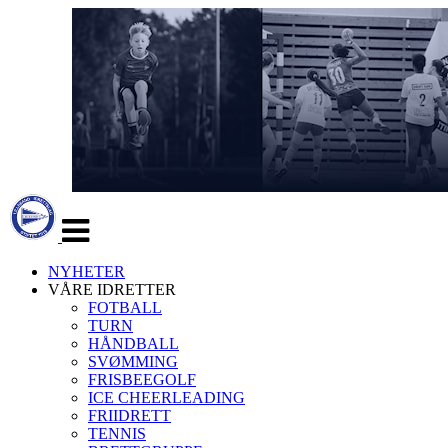
Veksle
navigasjon
NYHETER
VÅRE IDRETTER
FOTBALL
TURN
HÅNDBALL
SVØMMING
FRISBEEGOLF
ICE CHEERLEADING
FRIIDRETT
TENNIS