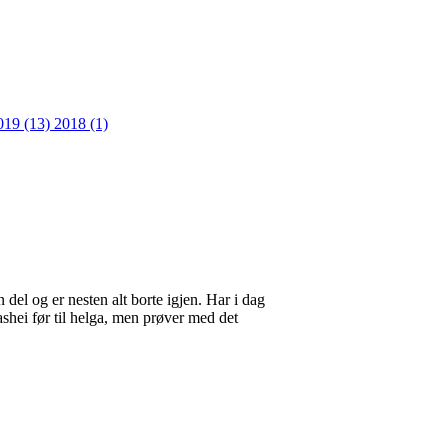
019 (13)
2018 (1)
del og er nesten alt borte igjen. Har i dag
ashei før til helga, men prøver med det