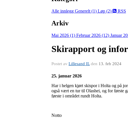
Alle innlegg
Generelt (1)
Løp (2)
RSS
Arkiv
Mai 2026 (1)
Februar 2026 (12)
Januar 20
Skirapport og info
Postet av
Lillesand IL
den
13. feb 2024
2
5. januar 2026
Har i helgen kjørt skispor i Holta og på j
også vært en tur til Olashei, og for første
første i området rundt Holta.
Notto