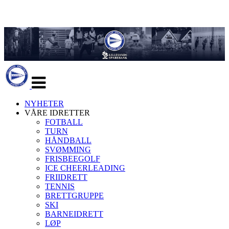
Veksle
navigasjon
NYHETER
VÅRE IDRETTER
FOTBALL
TURN
HÅNDBALL
SVØMMING
FRISBEEGOLF
ICE CHEERLEADING
FRIIDRETT
TENNIS
BRETTGRUPPE
SKI
BARNEIDRETT
LØP