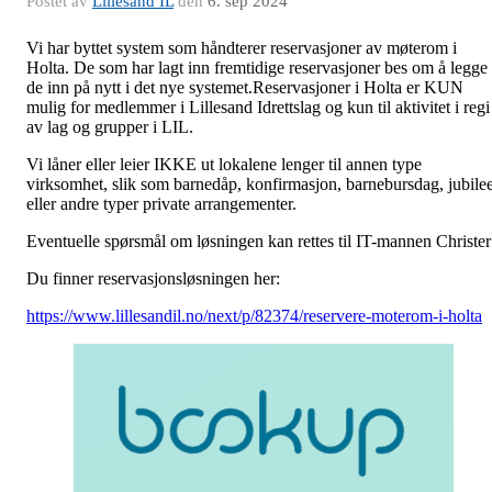
Postet av
Lillesand IL
den
6. sep 2024
Vi har byttet system som håndterer reservasjoner av møterom i
Holta. De som har lagt inn fremtidige reservasjoner bes om å legge
de inn på nytt i det nye systemet.Reservasjoner i Holta er KUN
mulig for medlemmer i Lillesand Idrettslag og kun til aktivitet i regi
av lag og grupper i LIL.
Vi låner eller leier IKKE ut lokalene lenger til annen type
virksomhet, slik som barnedåp, konfirmasjon, barnebursdag, jubile
eller andre typer private arrangementer.
Eventuelle spørsmål om løsningen kan rettes til IT-mannen Christer
Du finner reservasjonsløsningen her:
https://www.lillesandil.no/next/p/82374/reservere-moterom-i-holta