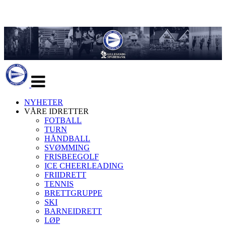
Veksle
navigasjon
NYHETER
VÅRE IDRETTER
FOTBALL
TURN
HÅNDBALL
SVØMMING
FRISBEEGOLF
ICE CHEERLEADING
FRIIDRETT
TENNIS
BRETTGRUPPE
SKI
BARNEIDRETT
LØP