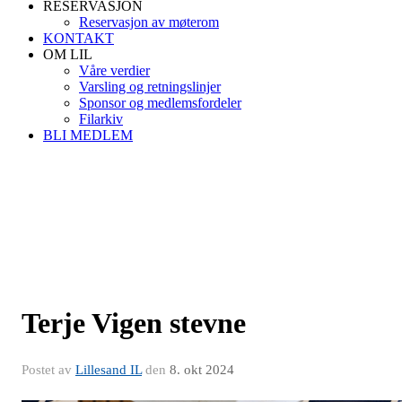
RESERVASJON
Reservasjon av møterom
KONTAKT
OM LIL
Våre verdier
Varsling og retningslinjer
Sponsor og medlemsfordeler
Filarkiv
BLI MEDLEM
Terje Vigen stevne
Postet av
Lillesand IL
den
8. okt 2024