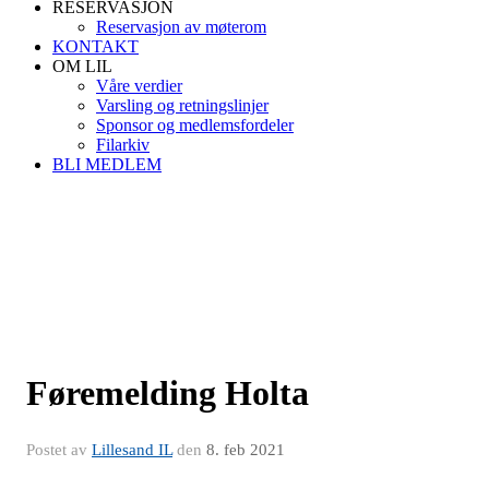
RESERVASJON
Reservasjon av møterom
KONTAKT
OM LIL
Våre verdier
Varsling og retningslinjer
Sponsor og medlemsfordeler
Filarkiv
BLI MEDLEM
Føremelding Holta
Postet av
Lillesand IL
den
8. feb 2021