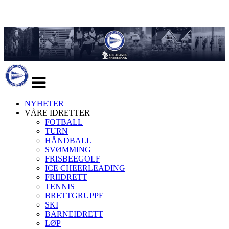
Veksle
navigasjon
NYHETER
VÅRE IDRETTER
FOTBALL
TURN
HÅNDBALL
SVØMMING
FRISBEEGOLF
ICE CHEERLEADING
FRIIDRETT
TENNIS
BRETTGRUPPE
SKI
BARNEIDRETT
LØP