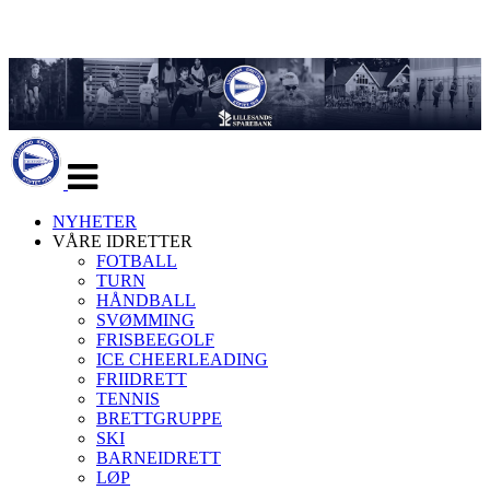
Veksle
navigasjon
NYHETER
VÅRE IDRETTER
FOTBALL
TURN
HÅNDBALL
SVØMMING
FRISBEEGOLF
ICE CHEERLEADING
FRIIDRETT
TENNIS
BRETTGRUPPE
SKI
BARNEIDRETT
LØP