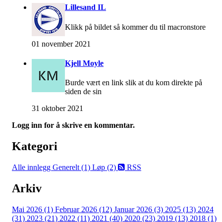
Lillesand IL
Klikk på bildet så kommer du til macronstore
01 november 2021
Kjell Moyle
Burde vært en link slik at du kom direkte på
siden de sin
31 oktober 2021
Logg inn for å skrive en kommentar.
Kategori
Alle innlegg
Generelt (1)
Løp (2)
RSS
Arkiv
Mai 2026 (1)
Februar 2026 (12)
Januar 2026 (3)
2025 (13)
2024
(31)
2023 (21)
2022 (11)
2021 (40)
2020 (23)
2019 (13)
2018 (1)