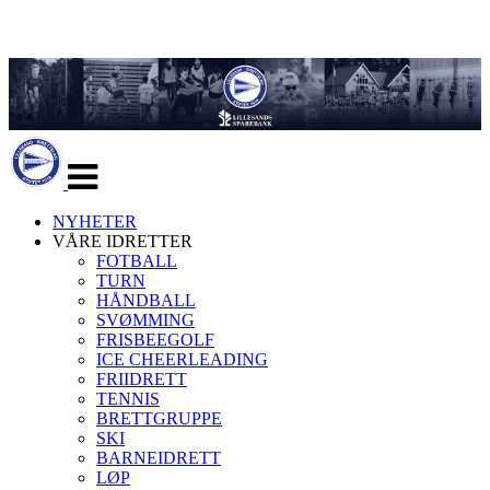
Veksle
navigasjon
NYHETER
VÅRE IDRETTER
FOTBALL
TURN
HÅNDBALL
SVØMMING
FRISBEEGOLF
ICE CHEERLEADING
FRIIDRETT
TENNIS
BRETTGRUPPE
SKI
BARNEIDRETT
LØP