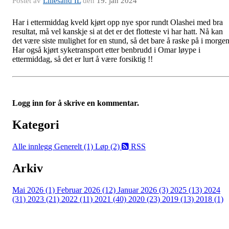
Postet av
Lillesand IL
den
19. jan 2024
Har i ettermiddag kveld kjørt opp nye spor rundt Olashei med bra
resultat, må vel kanskje si at det er det flotteste vi har hatt. Nå kan
det være siste mulighet for en stund, så det bare å raske på i morgen
Har også kjørt syketransport etter benbrudd i Omar løype i
ettermiddag, så det er lurt å være forsiktig !!
Logg inn for å skrive en kommentar.
Kategori
Alle innlegg
Generelt (1)
Løp (2)
RSS
Arkiv
Mai 2026 (1)
Februar 2026 (12)
Januar 2026 (3)
2025 (13)
2024
(31)
2023 (21)
2022 (11)
2021 (40)
2020 (23)
2019 (13)
2018 (1)