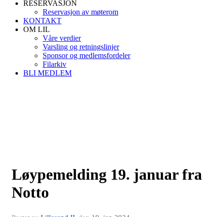
RESERVASJON
Reservasjon av møterom
KONTAKT
OM LIL
Våre verdier
Varsling og retningslinjer
Sponsor og medlemsfordeler
Filarkiv
BLI MEDLEM
Løypemelding 19. januar fra
Notto