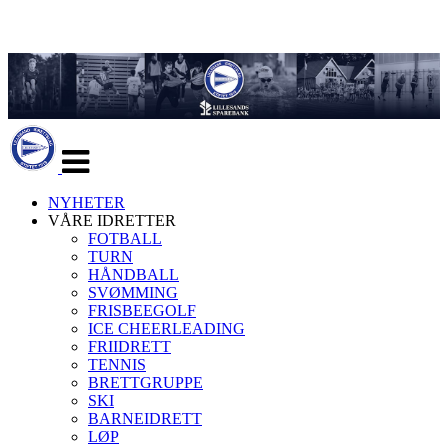
Veksle
navigasjon
NYHETER
VÅRE IDRETTER
FOTBALL
TURN
HÅNDBALL
SVØMMING
FRISBEEGOLF
ICE CHEERLEADING
FRIIDRETT
TENNIS
BRETTGRUPPE
SKI
BARNEIDRETT
LØP