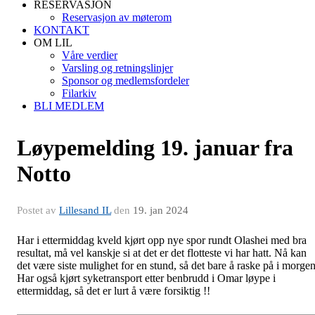
RESERVASJON
Reservasjon av møterom
KONTAKT
OM LIL
Våre verdier
Varsling og retningslinjer
Sponsor og medlemsfordeler
Filarkiv
BLI MEDLEM
Løypemelding 19. januar fra
Notto
Postet av
Lillesand IL
den
19. jan 2024
Har i ettermiddag kveld kjørt opp nye spor rundt Olashei med bra
resultat, må vel kanskje si at det er det flotteste vi har hatt. Nå kan
det være siste mulighet for en stund, så det bare å raske på i morgen
Har også kjørt syketransport etter benbrudd i Omar løype i
ettermiddag, så det er lurt å være forsiktig !!