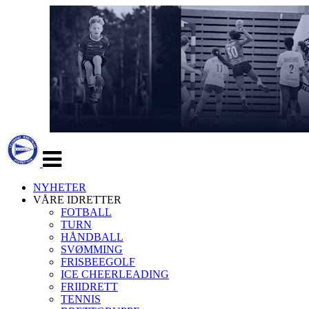
Veksle
navigasjon
NYHETER
VÅRE IDRETTER
FOTBALL
TURN
HÅNDBALL
SVØMMING
FRISBEEGOLF
ICE CHEERLEADING
FRIIDRETT
TENNIS