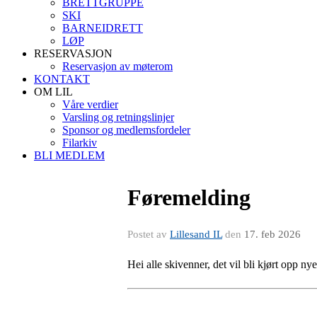
BRETTGRUPPE
SKI
BARNEIDRETT
LØP
RESERVASJON
Reservasjon av møterom
KONTAKT
OM LIL
Våre verdier
Varsling og retningslinjer
Sponsor og medlemsfordeler
Filarkiv
BLI MEDLEM
Føremelding
Postet av
Lillesand IL
den
17. feb 2026
Hei alle skivenner, det vil bli kjørt opp 