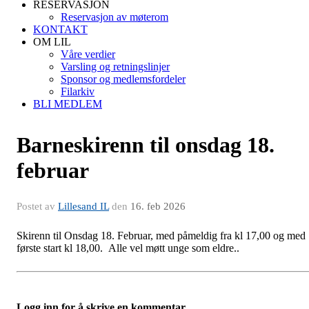
RESERVASJON
Reservasjon av møterom
KONTAKT
OM LIL
Våre verdier
Varsling og retningslinjer
Sponsor og medlemsfordeler
Filarkiv
BLI MEDLEM
Barneskirenn til onsdag 18.
februar
Postet av
Lillesand IL
den
16. feb 2026
Skirenn til Onsdag 18. Februar, med påmeldig fra kl 17,00 og med
første start kl 18,00. Alle vel møtt unge som eldre..
Logg inn for å skrive en kommentar.