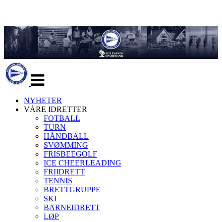
Veksle
navigasjon
NYHETER
VÅRE IDRETTER
FOTBALL
TURN
HÅNDBALL
SVØMMING
FRISBEEGOLF
ICE CHEERLEADING
FRIIDRETT
TENNIS
BRETTGRUPPE
SKI
BARNEIDRETT
LØP