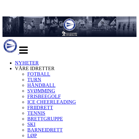
Veksle
navigasjon
NYHETER
VÅRE IDRETTER
FOTBALL
TURN
HÅNDBALL
SVØMMING
FRISBEEGOLF
ICE CHEERLEADING
FRIIDRETT
TENNIS
BRETTGRUPPE
SKI
BARNEIDRETT
LØP