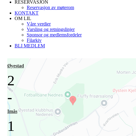
RESERVASJON
Reservasjon av møterom
KONTAKT
OM LIL
Våre verdier
Varsling og retningslinjer
Sponsor og medlemsfordeler
Filarkiv
BLI MEDLEM
Øyestad
2
-
Imås
1