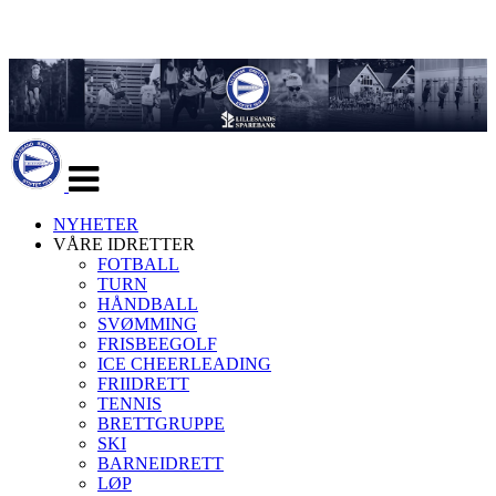
Veksle
navigasjon
NYHETER
VÅRE IDRETTER
FOTBALL
TURN
HÅNDBALL
SVØMMING
FRISBEEGOLF
ICE CHEERLEADING
FRIIDRETT
TENNIS
BRETTGRUPPE
SKI
BARNEIDRETT
LØP