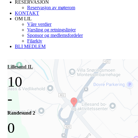
RESERVASJON
Reservasjon av møterom
KONTAKT
OM LIL
Våre verdier
Varsling og retningslinjer
Sponsor og medlemsfordeler
Filarkiv
BLI MEDLEM
Lillesand IL
10
-
Randesund 2
0