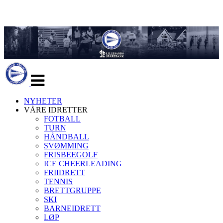
Veksle
navigasjon
NYHETER
VÅRE IDRETTER
FOTBALL
TURN
HÅNDBALL
SVØMMING
FRISBEEGOLF
ICE CHEERLEADING
FRIIDRETT
TENNIS
BRETTGRUPPE
SKI
BARNEIDRETT
LØP