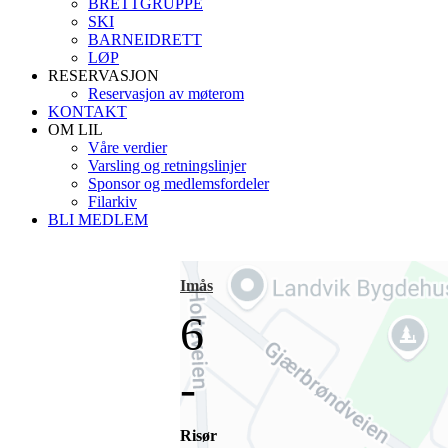
BRETTGRUPPE
SKI
BARNEIDRETT
LØP
RESERVASJON
Reservasjon av møterom
KONTAKT
OM LIL
Våre verdier
Varsling og retningslinjer
Sponsor og medlemsfordeler
Filarkiv
BLI MEDLEM
Imås
6
-
Risør