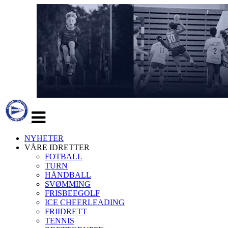
Veksle
navigasjon
NYHETER
VÅRE IDRETTER
FOTBALL
TURN
HÅNDBALL
SVØMMING
FRISBEEGOLF
ICE CHEERLEADING
FRIIDRETT
TENNIS