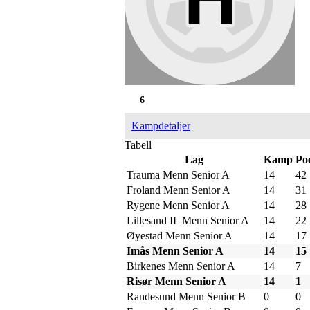
6
Kampdetaljer
Tabell
Lag
Kamp
Po
Trauma Menn Senior A
14
42
Froland Menn Senior A
14
31
Rygene Menn Senior A
14
28
Lillesand IL Menn Senior A
14
22
Øyestad Menn Senior A
14
17
Imås Menn Senior A
14
15
Birkenes Menn Senior A
14
7
Risør Menn Senior A
14
1
Randesund Menn Senior B
0
0