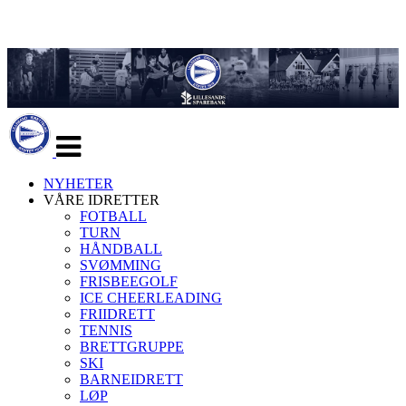
Veksle
navigasjon
NYHETER
VÅRE IDRETTER
FOTBALL
TURN
HÅNDBALL
SVØMMING
FRISBEEGOLF
ICE CHEERLEADING
FRIIDRETT
TENNIS
BRETTGRUPPE
SKI
BARNEIDRETT
LØP