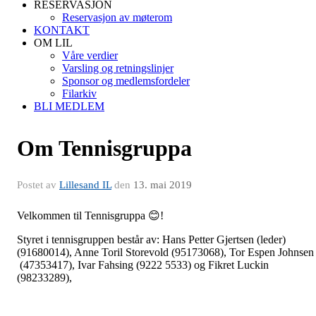
RESERVASJON
Reservasjon av møterom
KONTAKT
OM LIL
Våre verdier
Varsling og retningslinjer
Sponsor og medlemsfordeler
Filarkiv
BLI MEDLEM
Om Tennisgruppa
Postet av
Lillesand IL
den
13. mai 2019
Velkommen til Tennisgruppa 😊
!
Styret i tennisgruppen består av: Hans Petter Gjertsen (leder)
(91680014), Anne Toril Storevold (95173068), Tor Espen Johnsen
(47353417), Ivar Fahsing (9222 5533) og Fikret Luckin
(98233289),