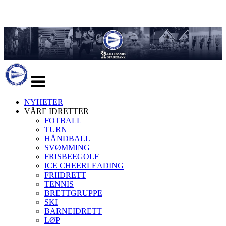
Veksle
navigasjon
NYHETER
VÅRE IDRETTER
FOTBALL
TURN
HÅNDBALL
SVØMMING
FRISBEEGOLF
ICE CHEERLEADING
FRIIDRETT
TENNIS
BRETTGRUPPE
SKI
BARNEIDRETT
LØP