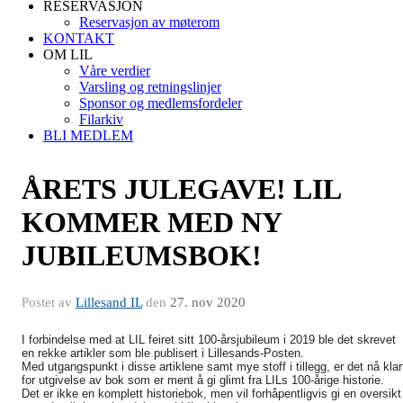
RESERVASJON
Reservasjon av møterom
KONTAKT
OM LIL
Våre verdier
Varsling og retningslinjer
Sponsor og medlemsfordeler
Filarkiv
BLI MEDLEM
ÅRETS JULEGAVE! LIL
KOMMER MED NY
JUBILEUMSBOK!
Postet av
Lillesand IL
den
27. nov 2020
I forbindelse med at LIL feiret sitt 100-årsjubileum i 2019 ble det skrevet
en rekke artikler som ble publisert i Lillesands-Posten.
Med utgangspunkt i disse artiklene samt mye stoff i tillegg, er det nå klar
for utgivelse av bok som er ment å gi glimt fra LILs 100-årige historie.
Det er ikke en komplett historiebok, men vil forhåpentligvis gi en oversikt