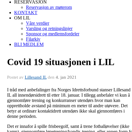
RESERVASJON
Reservasjon av møterom
KONTAKT
OM LIL
Våre verdier
Varsling og retningslinjer
Sponsor og medlemsfordeler
Filarkiv
BLI MEDLEM
Covid 19 situasjonen i LIL
Postet av
Lillesand IL
den
4. jan 2021
I tråd med anbefalinger fra Norges Idrettsforbund stanser Lillesand
IL all innendørsidrett til etter 18. januar. I tillegg anbefaler vi kun å
gjennomføre trening og konkurranser utendørs hvor man kan
opprettholde avstand på minimum en meter til andre utøvere. Det
betyr at ordinær kontaktidrett utendørs ikke skal gjennomføres i
denne perioden.
Det er innafor å spille frisbeegolf, samt å trene fotballøvelser (ikke
kamp), gjennomføre løpetrening/kondis-trening, eller annen form f