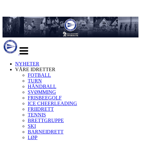
Veksle
navigasjon
NYHETER
VÅRE IDRETTER
FOTBALL
TURN
HÅNDBALL
SVØMMING
FRISBEEGOLF
ICE CHEERLEADING
FRIIDRETT
TENNIS
BRETTGRUPPE
SKI
BARNEIDRETT
LØP