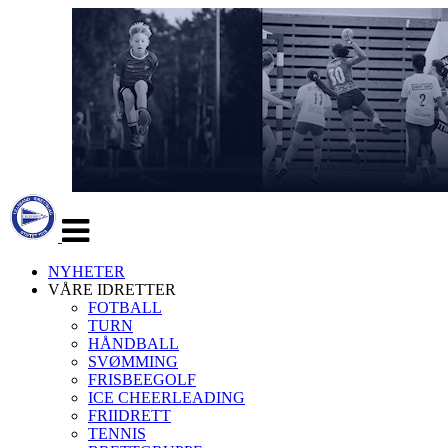
Veksle
navigasjon
NYHETER
VÅRE IDRETTER
FOTBALL
TURN
HÅNDBALL
SVØMMING
FRISBEEGOLF
ICE CHEERLEADING
FRIIDRETT
TENNIS