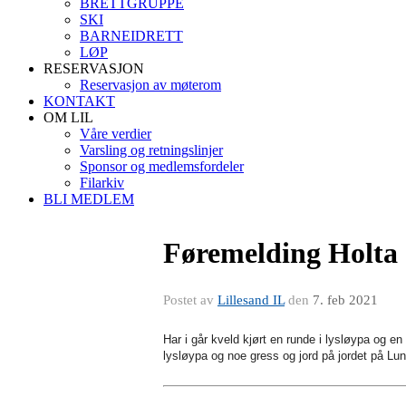
BRETTGRUPPE
SKI
BARNEIDRETT
LØP
RESERVASJON
Reservasjon av møterom
KONTAKT
OM LIL
Våre verdier
Varsling og retningslinjer
Sponsor og medlemsfordeler
Filarkiv
BLI MEDLEM
Føremelding Holta
Postet av
Lillesand IL
den
7. feb 2021
Har i går kveld kjørt en runde i lysløypa og
lysløypa og noe gress og jord på jordet på Lund