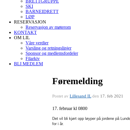
BRETTGRUPPE
SKI
BARNEIDRETT
LØP
RESERVASJON
Reservasjon av møterom
KONTAKT
OM LIL
Våre verdier
Varsling og retningslinjer
Sponsor og medlemsfordeler
Filarkiv
BLI MEDLEM
Føremelding
Postet av
Lillesand IL
den
17. feb 2021
17. februar kl 0800
Det vil bli kjørt opp løyper på jordene på Lu
for i år.