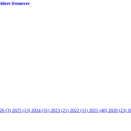
videre fremover
26 (3)
2025 (13)
2024 (31)
2023 (21)
2022 (11)
2021 (40)
2020 (23)
2