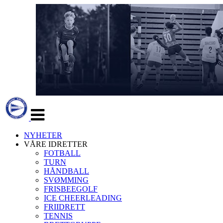
Veksle
navigasjon
NYHETER
VÅRE IDRETTER
FOTBALL
TURN
HÅNDBALL
SVØMMING
FRISBEEGOLF
ICE CHEERLEADING
FRIIDRETT
TENNIS