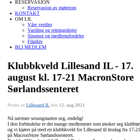
RESERVASJON
Reservasjon av møterom
KONTAKT
OM LIL
Våre verdier
Varsling og retningslinjer
Sponsor og medlemsfordeler
Filarkiv
BLI MEDLEM
Klubbkveld Lillesand IL - 17.
august kl. 17-21 MacronStore
Sørlandssenteret
Postet av
Lillesand IL
den
12. aug 2021
Nå nærmer sesongstarten seg, endelig!
I den forbindelse er det mange medlemmer som ønsker seg klubbtø
og vi kjører på med en klubbkveld for Lillesand til tirsdag fra 17-2
på MacronStore Sørlandssenteret.