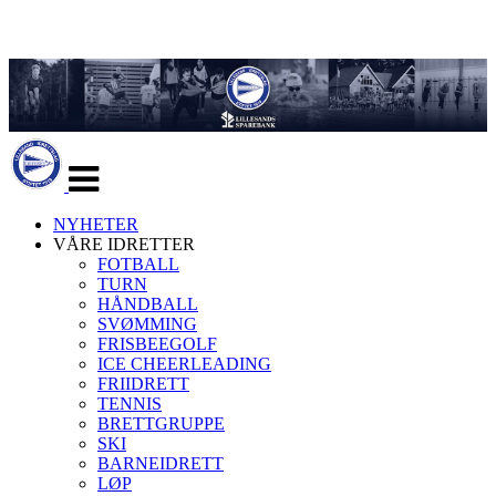
Veksle
navigasjon
NYHETER
VÅRE IDRETTER
FOTBALL
TURN
HÅNDBALL
SVØMMING
FRISBEEGOLF
ICE CHEERLEADING
FRIIDRETT
TENNIS
BRETTGRUPPE
SKI
BARNEIDRETT
LØP