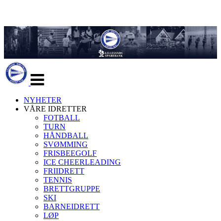
Veksle
navigasjon
NYHETER
VÅRE IDRETTER
FOTBALL
TURN
HÅNDBALL
SVØMMING
FRISBEEGOLF
ICE CHEERLEADING
FRIIDRETT
TENNIS
BRETTGRUPPE
SKI
BARNEIDRETT
LØP