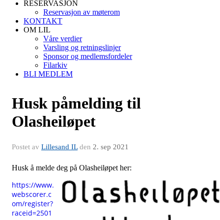
RESERVASJON
Reservasjon av møterom
KONTAKT
OM LIL
Våre verdier
Varsling og retningslinjer
Sponsor og medlemsfordeler
Filarkiv
BLI MEDLEM
Husk påmelding til
Olasheiløpet
Postet av
Lillesand IL
den
2. sep 2021
Husk å melde deg på Olasheiløpet her:
https://www.
webscorer.c
om/register?
raceid=2501