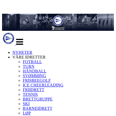
Veksle
navigasjon
NYHETER
VÅRE IDRETTER
FOTBALL
TURN
HÅNDBALL
SVØMMING
FRISBEEGOLF
ICE CHEERLEADING
FRIIDRETT
TENNIS
BRETTGRUPPE
SKI
BARNEIDRETT
LØP