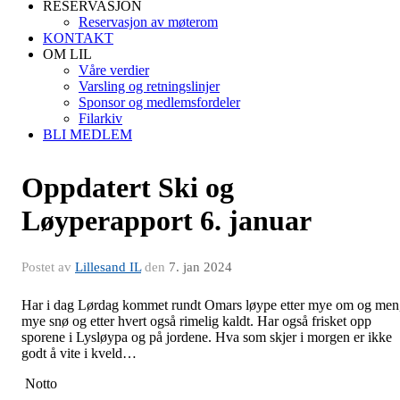
RESERVASJON
Reservasjon av møterom
KONTAKT
OM LIL
Våre verdier
Varsling og retningslinjer
Sponsor og medlemsfordeler
Filarkiv
BLI MEDLEM
Oppdatert Ski og
Løyperapport 6. januar
Postet av
Lillesand IL
den
7. jan 2024
Har i dag Lørdag kommet rundt Omars løype etter mye om og men
mye snø og etter hvert også rimelig kaldt. Har også frisket opp
sporene i Lysløypa og på jordene. Hva som skjer i morgen er ikke
godt å vite i kveld…
Notto