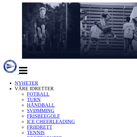
Veksle
navigasjon
NYHETER
VÅRE IDRETTER
FOTBALL
TURN
HÅNDBALL
SVØMMING
FRISBEEGOLF
ICE CHEERLEADING
FRIIDRETT
TENNIS