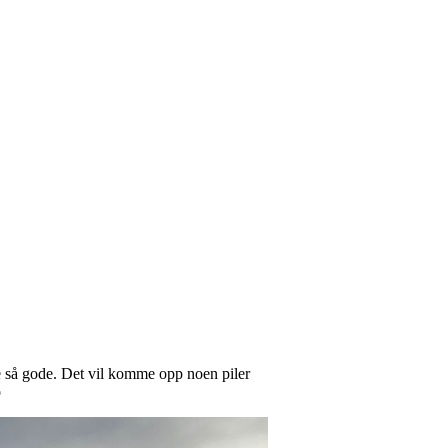
e så gode. Det vil komme opp noen piler
o