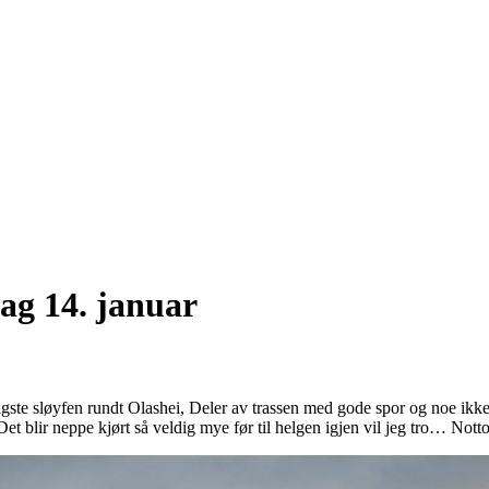
ag 14. januar
ste sløyfen rundt Olashei, Deler av trassen med gode spor og noe ikk
Det blir neppe kjørt så veldig mye før til helgen igjen vil jeg tro… Nott