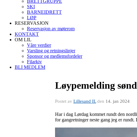
BRETTGRUPPE
SKI
BARNEIDRETT
LØP
RESERVASJON
Reservasjon av møterom
KONTAKT
OM LIL
Våre verdier
Varsling og retningslinjer
Sponsor og medlemsfordeler
Filarkiv
BLI MEDLEM
Løypemelding sønd
Postet av
Lillesand IL
den
14. jan 2024
Har i dag Lørdag kommet rundt den nordlig
for gangretninger neste gang jeg er rundt. 