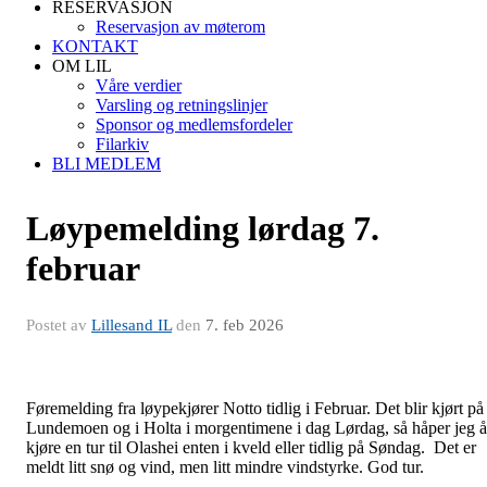
RESERVASJON
Reservasjon av møterom
KONTAKT
OM LIL
Våre verdier
Varsling og retningslinjer
Sponsor og medlemsfordeler
Filarkiv
BLI MEDLEM
Løypemelding lørdag 7.
februar
Postet av
Lillesand IL
den
7. feb 2026
Føremelding fra løypekjører Notto tidlig i Februar. Det blir kjørt på
Lundemoen og i Holta i morgentimene i dag Lørdag, så håper jeg å
kjøre en tur til Olashei enten i kveld eller tidlig på Søndag. Det er
meldt litt snø og vind, men litt mindre vindstyrke. God tur.