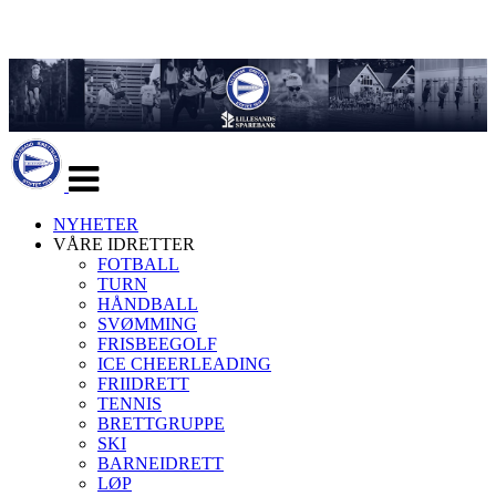
Veksle
navigasjon
NYHETER
VÅRE IDRETTER
FOTBALL
TURN
HÅNDBALL
SVØMMING
FRISBEEGOLF
ICE CHEERLEADING
FRIIDRETT
TENNIS
BRETTGRUPPE
SKI
BARNEIDRETT
LØP