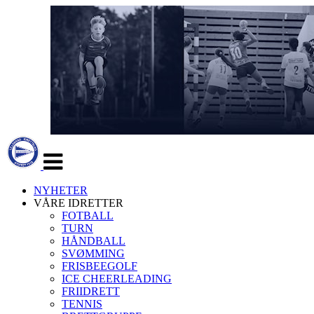
Veksle
navigasjon
NYHETER
VÅRE IDRETTER
FOTBALL
TURN
HÅNDBALL
SVØMMING
FRISBEEGOLF
ICE CHEERLEADING
FRIIDRETT
TENNIS