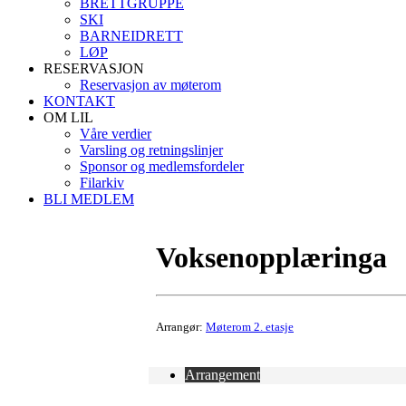
BRETTGRUPPE
SKI
BARNEIDRETT
LØP
RESERVASJON
Reservasjon av møterom
KONTAKT
OM LIL
Våre verdier
Varsling og retningslinjer
Sponsor og medlemsfordeler
Filarkiv
BLI MEDLEM
Voksenopplæringa
Arrangør:
Møterom 2. etasje
Arrangement