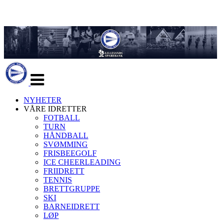
Veksle
navigasjon
NYHETER
VÅRE IDRETTER
FOTBALL
TURN
HÅNDBALL
SVØMMING
FRISBEEGOLF
ICE CHEERLEADING
FRIIDRETT
TENNIS
BRETTGRUPPE
SKI
BARNEIDRETT
LØP