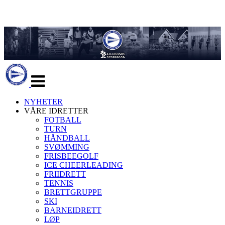
Veksle
navigasjon
NYHETER
VÅRE IDRETTER
FOTBALL
TURN
HÅNDBALL
SVØMMING
FRISBEEGOLF
ICE CHEERLEADING
FRIIDRETT
TENNIS
BRETTGRUPPE
SKI
BARNEIDRETT
LØP