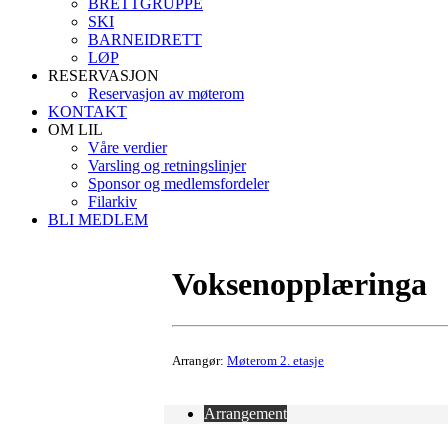
BRETTGRUPPE
SKI
BARNEIDRETT
LØP
RESERVASJON
Reservasjon av møterom
KONTAKT
OM LIL
Våre verdier
Varsling og retningslinjer
Sponsor og medlemsfordeler
Filarkiv
BLI MEDLEM
Voksenopplæringa
Arrangør:
Møterom 2. etasje
Arrangement