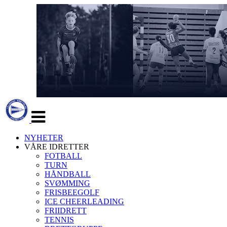
Veksle
navigasjon
NYHETER
VÅRE IDRETTER
FOTBALL
TURN
HÅNDBALL
SVØMMING
FRISBEEGOLF
ICE CHEERLEADING
FRIIDRETT
TENNIS